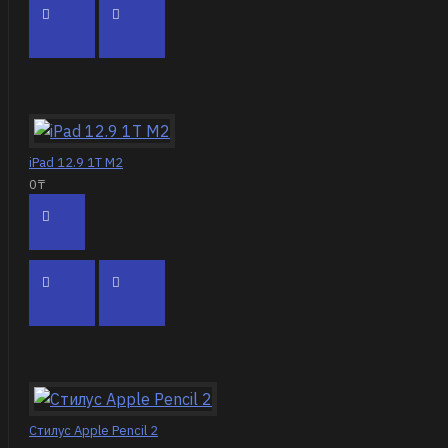
Компактный и
эргономичный
дизайн, который
обеспечивает
удобство при
использовании и
iPad 12.9 1Т M2
позволяет носить
0₸
наушники в
кармане
Совместимость с
устройствами на
базе iOS, iPadOS,
watchOS, macOS и
Android
Стилус Apple Pencil 2