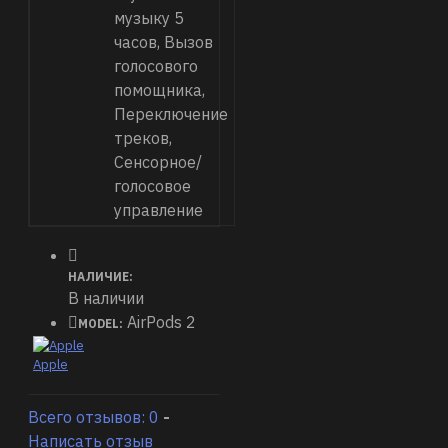
музыку 5
который позволяет
часов, Вызов
управлять музыкой,
голосового
настройками и
помощника,
другими
Переключение
функциями с
треков,
помощью
Сенсорное/
голосовых команд
голосовое
Режимы активного
управление
шумоподавления и
прозрачности,
НАЛИЧИЕ:
которые
В наличии
позволяют
AirPods 2
MODEL:
блокировать или
пропускать звуки
Apple
окружающей
среды
Всего отзывов: 0
-
Написать отзыв
Качественное