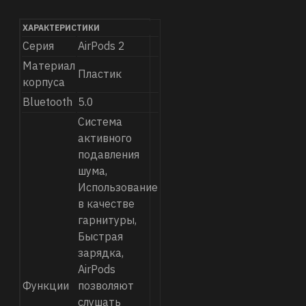
устройствами и
компьютерами. Они
ХАРАКТЕРИСТИКИ
имеют следующие
Серия
AirPods 2
характеристики:
Материал
Пластик
Беспроводное
корпуса
соединение с
Bluetooth
5.0
устройствами на
Система
базе технологии
активного
Bluetooth 5.0
подавления
шума,
Автоматическое
Использование
воспроизведение и
в качестве
пауза при снятии
гарнитуры,
или надевании
Быстрая
наушников
зарядка,
AirPods
Встроенный
Функции
позволяют
голосовой
слушать
помощник Siri,