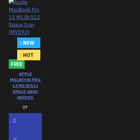
NEW
HOT
FREE
APPLE
MACBOOK PRO
13 M1/8/512
SPACE GRAY
(MYD92)
0₸