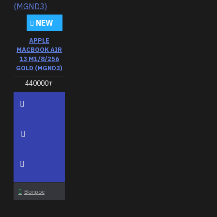
NEW
APPLE
MACBOOK AIR
13 M1/8/256
GOLD (MGND3)
440000₸
Вопрос