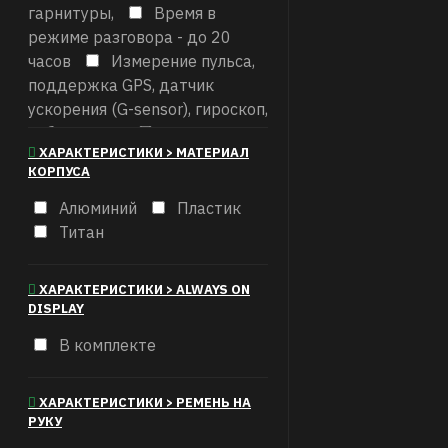
гарнитуры,
Время в
режиме разговора - до 20
часов
Измерение пульса,
поддержка GPS, датчик
ускорения (G-sensor), гироскоп,
вибросигнал
Измерение
ХАРАКТЕРИСТИКИ > МАТЕРИАЛ
пульса, поддержка GPS,
КОРПУСА
уровень кислорода в крови,
датчик ускорения (G-sensor),
Алюминий
Пластик
датчик освещенности,
Титан
гироскоп
Измерение
пульса, поддержка GPS,
ХАРАКТЕРИСТИКИ > ALWAYS ON
уровень кислорода в крови,
DISPLAY
датчик ускорения (G-sensor),
В комплекте
датчик освещенности,
гироскоп, барометрический
высотомер
Измерение
ХАРАКТЕРИСТИКИ > РЕМЕНЬ НА
пульса, поддержка GPS,
РУКУ
уровень кислорода в крови,