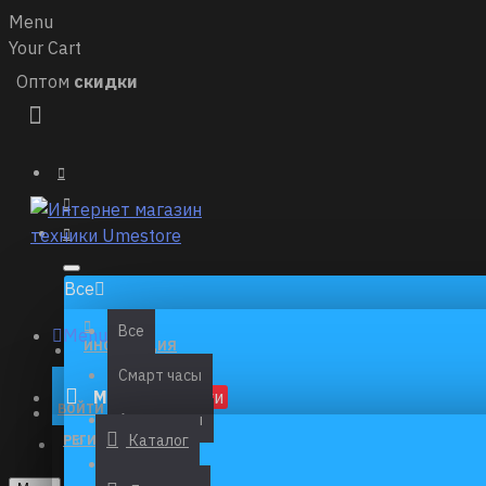
Menu
Your Cart
Оптом
скидки
Все
Все
Menu
ИНСТРУКЦИЯ
Cмарт часы
Меню
Новинки
КОНТАКТЫ
ВОЙТИ
Аксессуары
Каталог
РЕГИСТРАЦИЯ
Ноутбуки